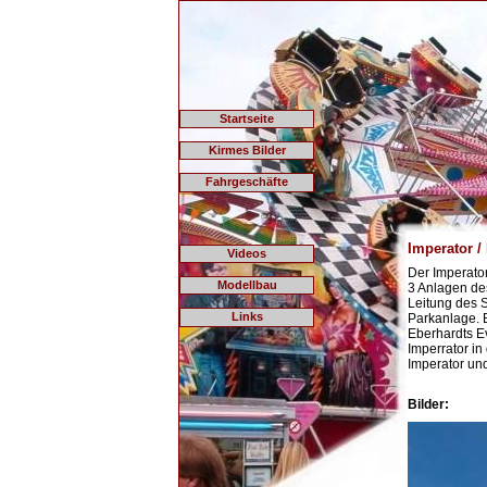
Startseite
Kirmes Bilder
Fahrgeschäfte
Imperator /
Videos
Der Imperator
Modellbau
3 Anlagen des
Leitung des S
Links
Parkanlage. 
Eberhardts Ev
Imperrator i
Imperator un
Bilder: